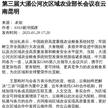
第三届大湄公河次区域农业部长会议在云
南昆明
来源：
未知
作者：
6163银河线路
发布时间：
2025-01-29 17:20
张治礼表示，中国政府高度重视农业粮食系统转型，牢固
树立并全面践行大农业观、大食物观，多措并举促进中国自身
以及次区域农业高质量发展和粮食安全水平提升。当前，大湄
公河次区域农业粮食系统转型发展依然面临诸多挑战，中方愿
同各方一道，认真落实GMS第八次领导人会议共识，携手打
造更加包容、更有韧性、更可持续、更具竞争力的农业粮食系
统，为次区域和全球繁荣作出贡献。
王显刚对与会各方表示热烈欢迎。他说，云南始终把解
决“三农”问题作为重中之重，近年来依托GMS合作机制，持
续加强与各成员国的互联互通、人文交流、务实合作，为区域
农业可持续发展增添了动力。云南将以此次会议为契机，持续
拓展与各方的合作，共同推动区域农业实现高质量发展，更好
在次区域合作中发挥云南作用、作出云南贡献。