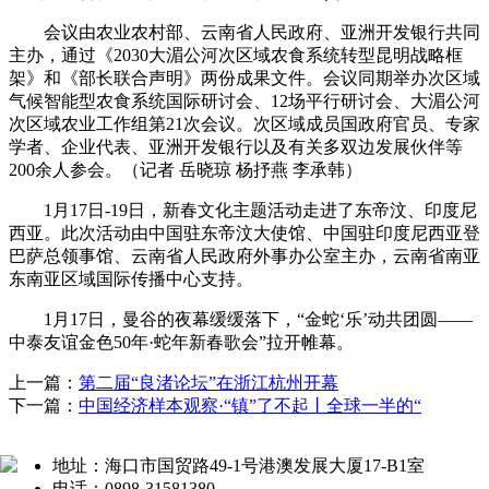
会议由农业农村部、云南省人民政府、亚洲开发银行共同
主办，通过《2030大湄公河次区域农食系统转型昆明战略框
架》和《部长联合声明》两份成果文件。会议同期举办次区域
气候智能型农食系统国际研讨会、12场平行研讨会、大湄公河
次区域农业工作组第21次会议。次区域成员国政府官员、专家
学者、企业代表、亚洲开发银行以及有关多双边发展伙伴等
200余人参会。（记者 岳晓琼 杨抒燕 李承韩）
1月17日-19日，新春文化主题活动走进了东帝汶、印度尼
西亚。此次活动由中国驻东帝汶大使馆、中国驻印度尼西亚登
巴萨总领事馆、云南省人民政府外事办公室主办，云南省南亚
东南亚区域国际传播中心支持。
1月17日，曼谷的夜幕缓缓落下，“金蛇‘乐’动共团圆——
中泰友谊金色50年·蛇年新春歌会”拉开帷幕。
上一篇：
第二届“良渚论坛”在浙江杭州开幕
下一篇：
中国经济样本观察·“镇”了不起丨全球一半的“
地址：海口市国贸路49-1号港澳发展大厦17-B1室
电话：0898-31581380