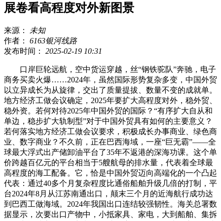
展卷看高程度对外新图景
来源：
未知
作者：
6163银河线路
发布时间：
2025-02-19 10:31
口岸巨轮远航，空中货运穿越，丝“钢铁驼队”奔驰，电子
商务买卖火爆……2024年，虽然国际形势复杂多变，中国外贸
以立异成长为从旋律，交出了质量提拔、数量不变的成就单。
地方经济工做会议确定，2025年要扩大高程度对外，稳外贸、
稳外资。若何对待2025年中国外贸的国际？“有序扩大自从和
单边，稳步扩大轨制型”对于中国外贸具有如何的主要意义？
若何落实地方经济工做会议要求，积极成长办事商业、绿色商
业、数字商业？不久前，正在巴西海域，一座“巨无霸”——全
球最大浮式出产储卸油平台了35年不返港的深海功课。这个单
价跨越百亿元的平台相当于5艘航母的排水量，代表着全球最
高程度的海工配备。它，恰是中国外贸迈向高端化的一个凸起
代表：通过40多个月复杂程度比通俗船舶升级几倍的打制，平
台2024年8月从江苏南通出口，颠末三个月的近海航行成功达
到巴西工做海域。2024年我国出口连结较强韧性。海关总署数
据显示，次要出口产物中，小抵家具、家电，大到船舶、集拆