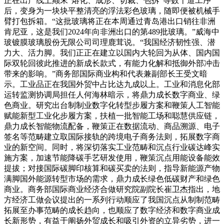
正在出产线上颠末“熔化、成形、切裁、包拆”等数十道工序
后，变身为一块块平整清亮的浮法彩色玻璃，随即便被机械手
臂打包拆箱。“这批玻璃将正在本周通过青岛港出口销往非洲
肯尼亚，这是我们2024年向非洲出口的第489批玻璃。”威海中
玻镀膜玻璃股份无限公司司理鹿茸说。“我国经济韧性强、潜
力大、活力脚。我们正正在建立以国内大轮回为从体、国内国
际双轮回彼此推进的新成长款式，有能力化解和抵御外部冲击
带来的影响。”商务部国际商业构和代表兼副部长王受文暗
示。工业品正在我国外贸中占比达九成以上。工业和消息化部
运转监测协调局担任人何海林暗示，将鼎力成长数字商业、绿
色商业。研究出台制制业数字化转型步履方案和鞭策人工智能
赋能新型工业化步履方案，扶植一批智能工场和聪慧供应链，
鼎力成长智能物流配备，鞭策正在数据流动、商品溯源、电子
签名等范畴建立取国际接轨的跨境电子商务法则，拓展数字商
业的新空间。同时，将深切落实工业范畴和沉点行业碳达峰实
施方案，加速节能降碳手艺研发使用，鞭策沉点用能设备能效
提拔；对接国际碳脚印核算和碳买卖的法则，指导新能源产物
满脚国外能源转型市场的需求，鼎力成长绿色低碳财产和绿色
商业。商务部国际商业经济合做研究院副院长崔卫杰指出，地
方经济工做会议提出的一系列行动顺应了我国沉点从制制范畴
拓展至办事范畴的成长趋向，也顺应了数字经济和数字商业成
长新形势，有益于阐扬外贸成长和吸引外资的立异劣势，进一