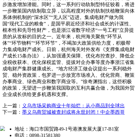
步激发增加潜能。同时，这一系列行动轨制型特征较着，将进
一步鞭策国内轨制取立异，以高程度对外的轨制扶植鞭策向体
系体例机制的“深水区”“无人区”迈进。集成电财产做为我
国“现代工业的粮食”，是国平易近经济和社会成长的计谋性、
根本性和先导性财产，也是浙江省数字经济“一号工程”立异提
质的从攻标的目的之一。近年来，杭州海关聚焦“环节从
体”“环节物料”“环节环节”，不竭加大政策供给力度，积极帮
力集成电财产成长。日前，杭州海关对外发布《支撑集成电财
产成长15条办法》，从加强通关保障、优化布控查抄、降低企
业税收获本、优化保税监管、提拔对企办事等度办事浙江省集
成电财产集群健康成长。“地方经济工做会议提出一系列稳外
贸、稳外资政策，包罗进一步放宽市场准入、优化营商、鞭策
办事商业、绿色商业和数字商业等。”徐奇渊指出，这些积极
的政策，无望进一步鞭策我国取的互利共赢合做，为我国外贸
企业成长供给更多机遇和支撑。
上一篇：
义乌市场采购商业十年灿烂：从小商品到全球出
下一篇：
墨义乌商贸城被查封或将永世封闭！中企墨西哥
地址：海口市国贸路49-1号港澳发展大厦17-B1室
电话：0898-31581380