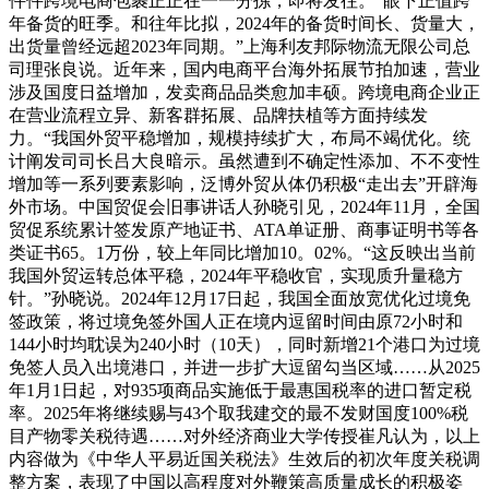
件件跨境电商包裹正正在一一分拣，即将发往。“眼下正值跨
年备货的旺季。和往年比拟，2024年的备货时间长、货量大，
出货量曾经远超2023年同期。”上海利友邦际物流无限公司总
司理张良说。近年来，国内电商平台海外拓展节拍加速，营业
涉及国度日益增加，发卖商品品类愈加丰硕。跨境电商企业正
在营业流程立异、新客群拓展、品牌扶植等方面持续发
力。“我国外贸平稳增加，规模持续扩大，布局不竭优化。统
计阐发司司长吕大良暗示。虽然遭到不确定性添加、不不变性
增加等一系列要素影响，泛博外贸从体仍积极“走出去”开辟海
外市场。中国贸促会旧事讲话人孙晓引见，2024年11月，全国
贸促系统累计签发原产地证书、ATA单证册、商事证明书等各
类证书65。1万份，较上年同比增加10。02%。“这反映出当前
我国外贸运转总体平稳，2024年平稳收官，实现质升量稳方
针。”孙晓说。2024年12月17日起，我国全面放宽优化过境免
签政策，将过境免签外国人正在境内逗留时间由原72小时和
144小时均耽误为240小时（10天），同时新增21个港口为过境
免签人员入出境港口，并进一步扩大逗留勾当区域……从2025
年1月1日起，对935项商品实施低于最惠国税率的进口暂定税
率。2025年将继续赐与43个取我建交的最不发财国度100%税
目产物零关税待遇……对外经济商业大学传授崔凡认为，以上
内容做为《中华人平易近国关税法》生效后的初次年度关税调
整方案，表现了中国以高程度对外鞭策高质量成长的积极姿