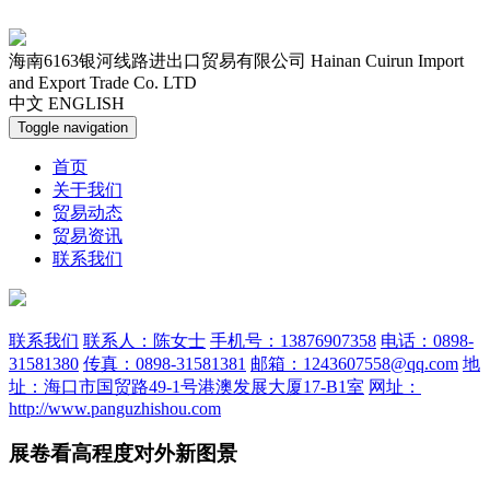
海南6163银河线路进出口贸易有限公司
Hainan Cuirun Import
and Export Trade Co. LTD
中文
ENGLISH
Toggle navigation
首页
关于我们
贸易动态
贸易资讯
联系我们
联系我们
联系人：陈女士
手机号：13876907358
电话：0898-
31581380
传真：0898-31581381
邮箱：1243607558@qq.com
地
址：海口市国贸路49-1号港澳发展大厦17-B1室
网址：
http://www.panguzhishou.com
展卷看高程度对外新图景