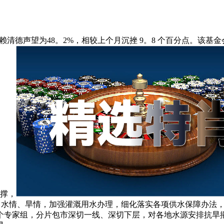
德声望为48。2%，相较上个月沉挫 9。8 个百分点。该基金会
支撑，
、水情、旱情，加强灌溉用水办理，细化落实各项供水保障办法
7个专家组，分片包市深切一线、深切下层，对各地水源安排抗